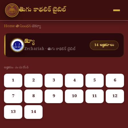
తెలుగు కాథలిక్ బైబిల్
Home
›
పాత నిబంధన
›
జెకర్యా
జెకర్యా
14 అధ్యాయాలు
Zechariah · తెలుగు కాథలిక్ బైబిల్
అధ్యాయం ఎంచుకోండి
1
2
3
4
5
6
7
8
9
10
11
12
13
14