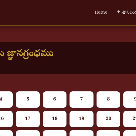
Home
✝ పాత నిబ
సు జ్ఞానగ్రంధము
4
5
6
7
8
16
17
18
19
20
2