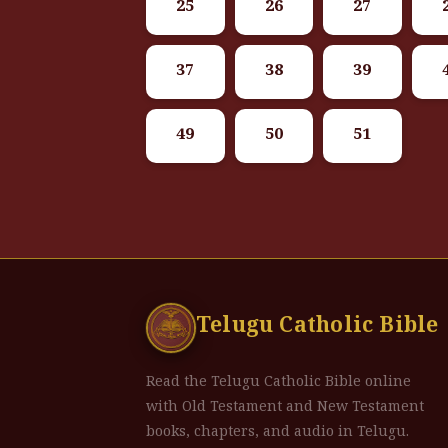
25
26
27
37
38
39
49
50
51
Telugu Catholic Bible
Read the Telugu Catholic Bible online
with Old Testament and New Testament
books, chapters, and audio in Telugu.