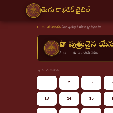
తెలుగు కాథలిక్ బైబిల్
Home
›
పాత నిబంధన
›
సీరా పుత్రుడైన యేసు జ్ఞానగ్రంధము
సీరా పుత్రుడైన యే
Sirach · తెలుగు కాథలిక్ బైబిల్
అధ్యాయం ఎంచుకోండి
1
2
3
13
14
15