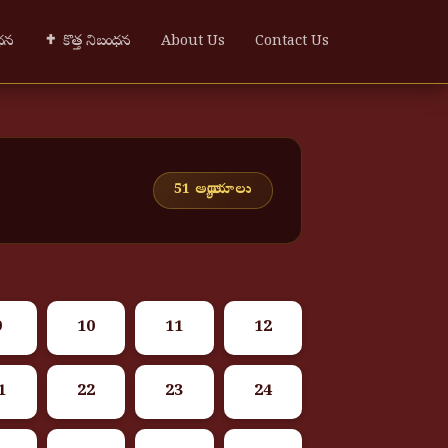
ంధన
✝ కొత్త నిబంధన
About Us
Contact Us
51 అధ్యాయాలు
9
10
11
12
1
22
23
24