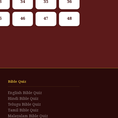
3
34
35
36
5
46
47
48
Bible Quiz
English Bible Quiz
Hindi Bible Quiz
Telugu Bible Quiz
Tamil Bible Quiz
Malayalam Bible Quiz