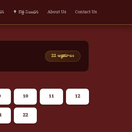
ంధన
✝ కొత్త నిబంధన
About Us
Contact Us
22 అధ్యాయాలు
9
10
11
12
1
22