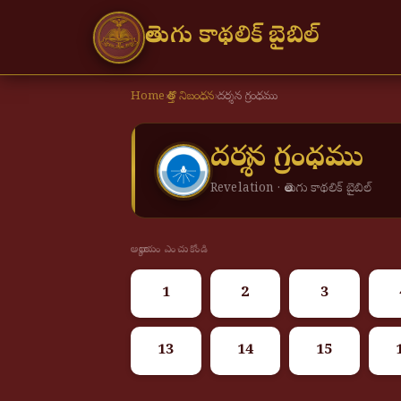
తెలుగు కాథలిక్ బైబిల్
Home
›
కొత్త నిబంధన
›
దర్శన గ్రంధము
దర్శన గ్రంధము
Revelation · తెలుగు కాథలిక్ బైబిల్
అధ్యాయం ఎంచుకోండి
1
2
3
13
14
15