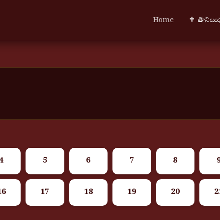
Home
✝ పాత నిబ
4
5
6
7
8
16
17
18
19
20
2