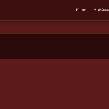
Home
✝ పాత నిబ