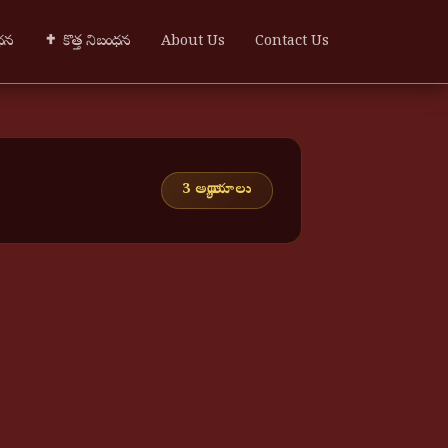
ంధన
✝ కొత్త నిబంధన
About Us
Contact Us
3 అధ్యాయాలు