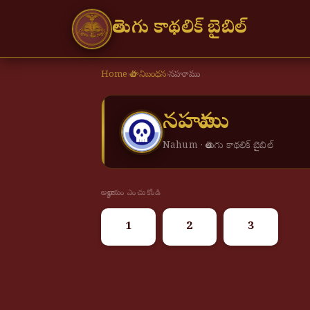
తెలుగు కాథలిక్ బైబిల్
Home
›
పాత నిబంధన
›
నహూము
నహూము
Nahum · తెలుగు కాథలిక్ బైబిల్
అధ్యాయం ఎంచుకోండి
1
2
3