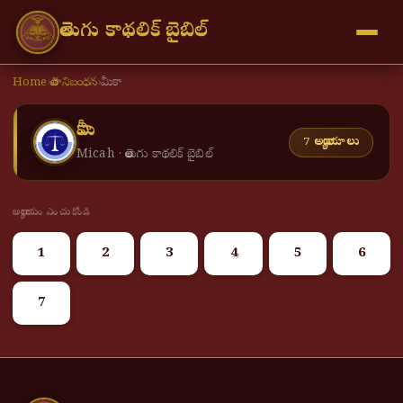
తెలుగు కాథలిక్ బైబిల్
Home
›
పాత నిబంధన
›
మీకా
మీకా
7 అధ్యాయాలు
Micah · తెలుగు కాథలిక్ బైబిల్
అధ్యాయం ఎంచుకోండి
1
2
3
4
5
6
7