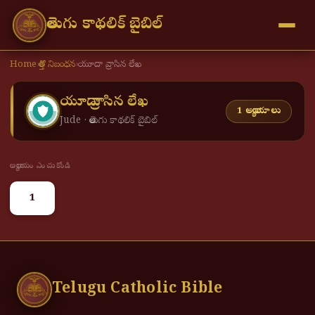
తెలుగు కాథలిక్ బైబిల్
Home
›
కొత్త నిబంధన
›
యూదా వ్రాసిన లేఖ
యూదా వ్రాసిన లేఖ
1 అధ్యాయాలు
Jude · తెలుగు కాథలిక్ బైబిల్
అధ్యాయం ఎంచుకోండి
1
Telugu Catholic Bible