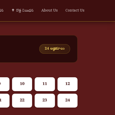
ంధన
✝ కొత్త నిబంధన
About Us
Contact Us
24 అధ్యాయాలు
9
10
11
12
1
22
23
24