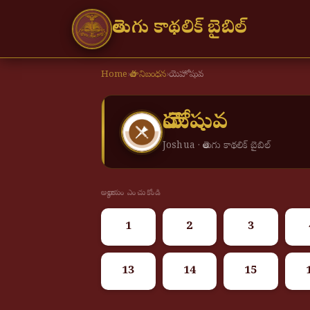
తెలుగు కాథలిక్ బైబిల్
Home
›
పాత నిబంధన
›
యెహోషువ
యెహోషువ
Joshua · తెలుగు కాథలిక్ బైబిల్
అధ్యాయం ఎంచుకోండి
1
2
3
13
14
15