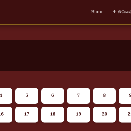
Home
✝ పాత నిబ
4
5
6
7
8
16
17
18
19
20
2