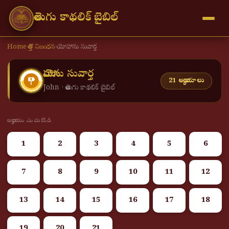
తెలుగు కాథలిక్ బైబిల్
Home
›
కొత్త నిబంధన
›
యోహాను సువార్త
యోహాను సువార్త
21 అధ్యాయాలు
John · తెలుగు కాథలిక్ బైబిల్
అధ్యాయం ఎంచుకోండి
1
2
3
4
5
6
7
8
9
10
11
12
13
14
15
16
17
18
19
20
21