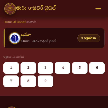
తెలుగు కాథలిక్ బైబిల్
Home
›
పాత నిబంధన
›
ఆమోసు
ఆమోసు
9 అధ్యాయాలు
Amos · తెలుగు కాథలిక్ బైబిల్
అధ్యాయం ఎంచుకోండి
1
2
3
4
5
6
7
8
9