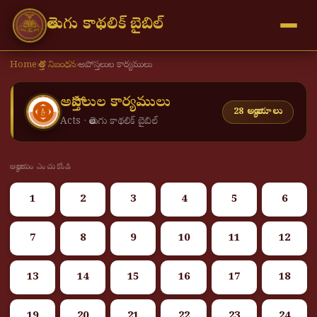
తెలుగు కాథలిక్ బైబిల్
Home
›
కొత్త నిబంధన
›
అపోస్తలుల కార్యములు
అపోస్తలుల కార్యములు
28 అధ్యాయాలు
Acts · తెలుగు కాథలిక్ బైబిల్
అధ్యాయం ఎంచుకోండి
1
2
3
4
5
6
7
8
9
10
11
12
13
14
15
16
17
18
19
20
21
22
23
24