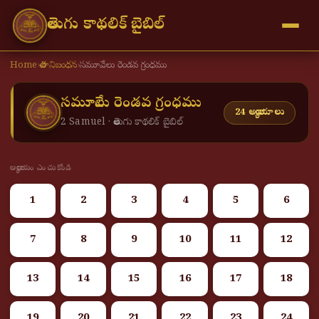
తెలుగు కాథలిక్ బైబిల్
Home
›
పాత నిబంధన
›
సమూవేలు రెండవ గ్రంధము
సమూవేలు రెండవ గ్రంధము
24 అధ్యాయాలు
2 Samuel · తెలుగు కాథలిక్ బైబిల్
అధ్యాయం ఎంచుకోండి
1
2
3
4
5
6
7
8
9
10
11
12
13
14
15
16
17
18
19
20
21
22
23
24