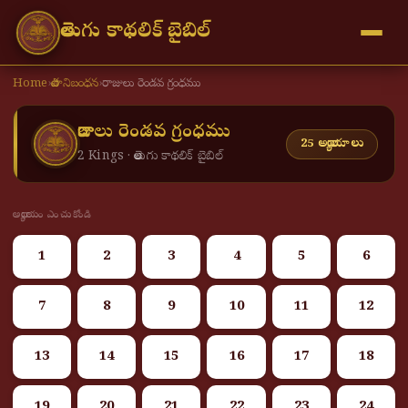
తెలుగు కాథలిక్ బైబిల్
Home
›
పాత నిబంధన
›
రాజులు రెండవ గ్రంధము
రాజులు రెండవ గ్రంధము
25 అధ్యాయాలు
2 Kings · తెలుగు కాథలిక్ బైబిల్
అధ్యాయం ఎంచుకోండి
1
2
3
4
5
6
7
8
9
10
11
12
13
14
15
16
17
18
19
20
21
22
23
24